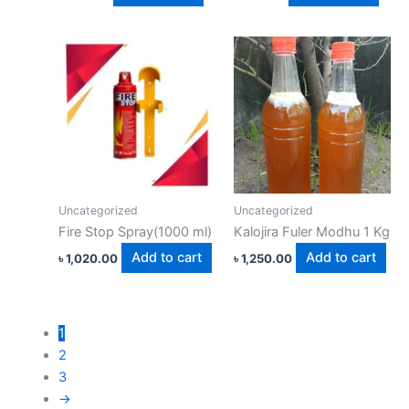
Uncategorized
Uncategorized
Fire Stop Spray(1000 ml)
Kalojira Fuler Modhu 1 Kg
Add to cart
Add to cart
৳
1,020.00
৳
1,250.00
1
2
3
→