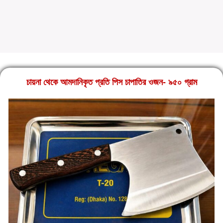
চায়না থেকে আমদানিকৃত প্রতি পিস চাপাতির ওজন- ৯৫০ গ্রাম