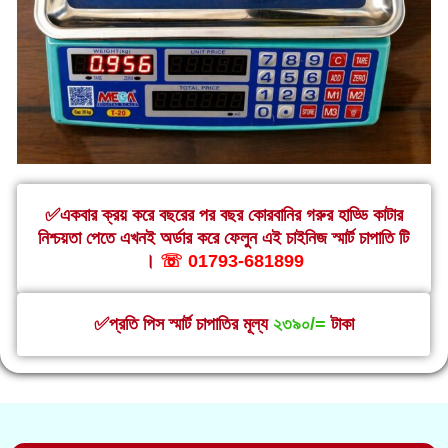
✅একবার ক্রয় করে বছরের পর বছর কোরবানির গরুর হাড্ডি কাটার
নিশ্চয়তা পেতে এখনই অর্ডার করে ফেলুন এই চাইনিজ স্মার্ট চাপাতি টি
।
☏ 01793-681899
✅প্রতি পিস স্মার্ট চাপাতির মূল্য
২৩৯০/=
টাকা